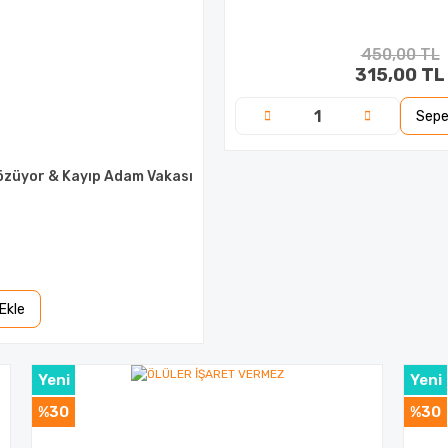
450,00 TL
315,00 TL
Sepe
züyor & Kayıp Adam Vakası
Ekle
Yeni
Yeni
%30
%30