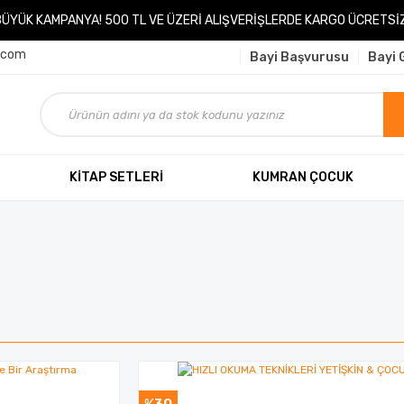
BÜYÜK KAMPANYA! 500 TL VE ÜZERİ ALIŞVERİŞLERDE KARGO ÜCRETSİZ
.com
Bayi Başvurusu
Bayi G
KİTAP SETLERİ
KUMRAN ÇOCUK