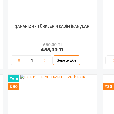
ŞAMANİZM - TÜRKLERİN KADİM İNANÇLARI
650,00 TL
455,00 TL
Sepete Ekle
Yeni
%30
%30