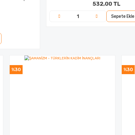
532,00 TL
Sepete Ekle
%30
%30