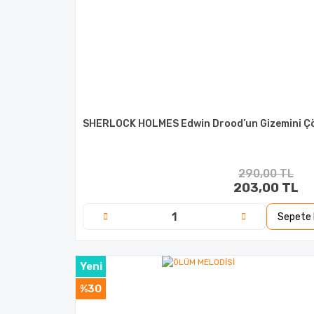
SHERLOCK HOLMES Edwin Drood’un Gizemini Çö
290,00 TL
203,00 TL
Sepete 
Yeni
%30