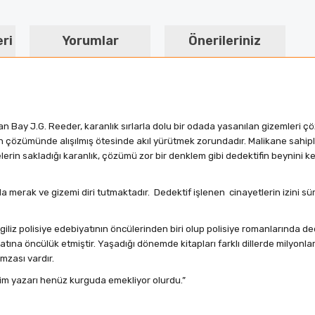
eri
Yorumlar
Önerileriniz
olan Bay J.G. Reeder, karanlık sırlarla dolu bir odada yasanılan gizemleri 
 çözümünde alışılmış ötesinde akıl yürütmek zorundadır. Malikane sahipler
erin sakladığı karanlık, çözümü zor bir denklem gibi dedektifin beynini 
a merak ve gizemi diri tutmaktadır.
Dedektif işlenen
cinayetlerin izini s
iliz polisiye edebiyatının öncülerinden biri olup polisiye romanlarında de
na öncülük etmiştir. Yaşadığı dönemde kitapları farklı dillerde milyonlarc
mzası vardır.
im yazarı henüz kurguda emekliyor olurdu.”