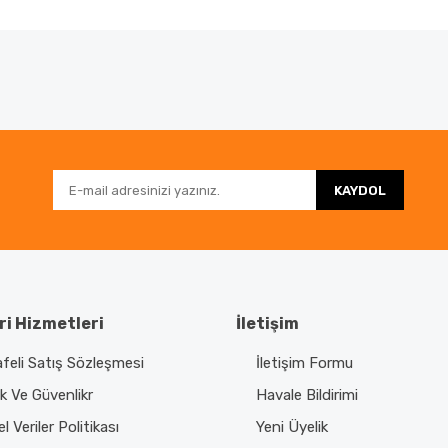
da ve diğer konularda yetersiz gördüğünüz noktaları öneri formunu kullanar
Bu ürüne ilk yorumu siz yapın!
nemiyor.
Yorum Yaz
KAYDOL
i Hizmetleri
İletişim
feli Satış Sözleşmesi
İletişim Formu
Gönder
lik Ve Güvenlikr
Havale Bildirimi
el Veriler Politikası
Yeni Üyelik