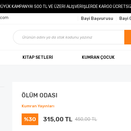
BÜYÜK KAMPANYA! 500 TL VE ÜZERİ ALIŞVERİŞLERDE KARGO ÜCRETSİZ
.com
Bayi Başvurusu
Bayi G
KİTAP SETLERİ
KUMRAN ÇOCUK
ÖLÜM ODASI
Kumran Yayınları
%30
315,00 TL
450,00 TL