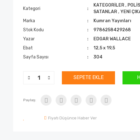
KATEGORİLER
,
POLİS
Kategori
SATANLAR
,
YENİ ÇI
Marka
Kumran Yayınları
Stok Kodu
9786258429268
Yazar
EDGAR WALLACE
Ebat
12,5 x 19,5
Sayfa Sayısı
304
SEPETE EKLE
Paylaş:
Fiyatı Düşünce Haber Ver