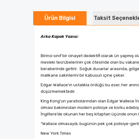
Ürün Bilgisi
Taksit Seçenekl
Arka Kapak Yazısı:
Birinci sınıf bir cinayet dedektifi olarak ün yapmış 
mesleki tecrübelerinin çok ötesinde olan bu vakanın
beraberinde getirir.
Soğuk duvarlar arasında, gölgel
malikane sakinlerini bir kabusun içine çeker.
Edgar Wallace'ın ustalıkla ördüğü bu eser, her anınd
düşürmemektedir.
King Kong’un yaratıcılarından olan Edgar Wallece İng
olması bakımından modern polisiye ve korku edebiyatı
İngiltere’de okunan her beş kitaptan üçünde onun i
“Wallace olmasaydı, bugünün pek çok polisiye-geril
New York Times