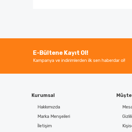
Bu ürünün fiyat bilgisi, resim, ürün açıklamaların
Görüş ve önerileriniz için teşekkür ederiz.
Ürün resmi kalitesiz, bozuk veya görüntüle
Ürün açıklamasında eksik bilgiler bulunuyor.
E-Bültene Kayıt Ol!
Ürün bilgilerinde hatalar bulunuyor.
Kampanya ve indirimlerden ilk sen haberdar ol!
Ürün fiyatı diğer sitelerden daha pahalı.
Bu ürüne benzer farklı alternatifler olmalı.
Kurumsal
Müşter
Hakkımızda
Mesa
Marka Menşeileri
Gizli
İletişim
Kişis