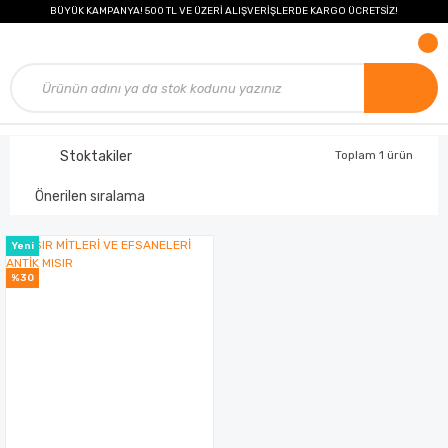
BÜYÜK KAMPANYA! 500 TL VE ÜZERİ ALIŞVERİŞLERDE KARGO ÜCRETSİZ!
Stoktakiler
Toplam 1 ürün
Yeni
%30