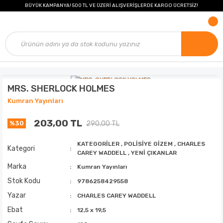
BÜYÜK KAMPANYA! 500 TL VE ÜZERİ ALIŞVERİŞLERDE KARGO ÜCRETSİZ!
MRS. SHERLOCK HOLMES
Kumran Yayınları
203,00 TL
290,00 TL
%30
KATEGORİLER
,
POLİSİYE GİZEM
,
CHARLES
Kategori
CAREY WADDELL
,
YENİ ÇIKANLAR
Marka
Kumran Yayınları
Stok Kodu
9786258429558
Yazar
CHARLES CAREY WADDELL
Ebat
12,5 x 19,5