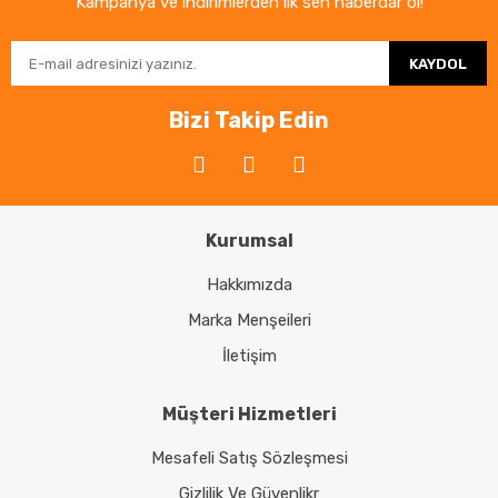
Ürün açıklamasında eksik bilgiler bulunuyor.
Kampanya ve indirimlerden ilk sen haberdar ol!
Ürün bilgilerinde hatalar bulunuyor.
KAYDOL
Ürün fiyatı diğer sitelerden daha pahalı.
Bu ürüne benzer farklı alternatifler olmalı.
Bizi Takip Edin
Kurumsal
Gönder
Hakkımızda
Marka Menşeileri
İletişim
Müşteri Hizmetleri
Mesafeli Satış Sözleşmesi
Gizlilik Ve Güvenlikr