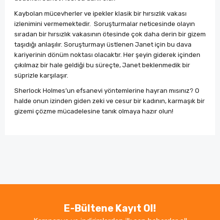
Kaybolan mücevherler ve ipekler klasik bir hırsızlık vakası
izlenimini vermemektedir.
Soruşturmalar neticesinde olayın
sıradan bir hırsızlık vakasının ötesinde çok daha derin bir gizem
taşıdığı anlaşılır. Soruşturmayı üstlenen Janet için bu dava
kariyerinin dönüm noktası olacaktır. Her şeyin giderek içinden
çıkılmaz bir hale geldiği bu süreçte, Janet beklenmedik bir
süprizle karşılaşır.
Sherlock Holmes’un efsanevi yöntemlerine hayran mısınız? O
halde onun izinden giden zeki ve cesur bir kadının, karmaşık bir
gizemi çözme mücadelesine tanık olmaya hazır olun!
Bu ürünün fiyat bilgisi, resim, ürün açıklamalarında ve
diğer konularda yetersiz gördüğünüz noktaları öneri
Bu ürüne ilk yorumu siz yapın!
formunu kullanarak tarafımıza iletebilirsiniz.
Görüş ve önerileriniz için teşekkür ederiz.
Yorum Yaz
Ürün resmi kalitesiz, bozuk veya görüntülenemiyor.
E-Bültene Kayıt Ol!