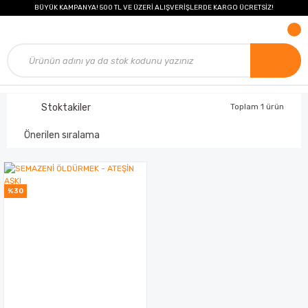
BÜYÜK KAMPANYA! 500 TL VE ÜZERİ ALIŞVERİŞLERDE KARGO ÜCRETSİZ!
Stoktakiler
Toplam 1 ürün
%30