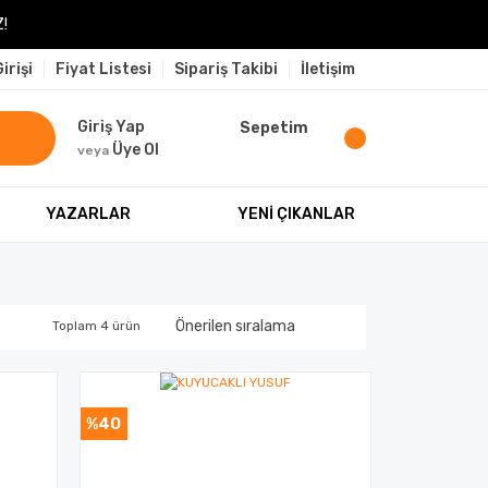
!
irişi
Fiyat Listesi
Sipariş Takibi
İletişim
Giriş Yap
Sepetim
Üye Ol
veya
YAZARLAR
YENİ ÇIKANLAR
Toplam 4 ürün
%40