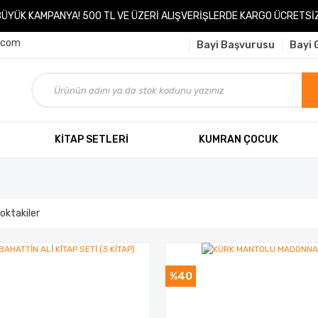
BÜYÜK KAMPANYA! 500 TL VE ÜZERİ ALIŞVERİŞLERDE KARGO ÜCRETSİZ
.com
Bayi Başvurusu
Bayi G
KİTAP SETLERİ
KUMRAN ÇOCUK
oktakiler
%40