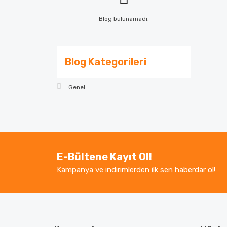
Blog bulunamadı.
Blog Kategorileri
Genel
E-Bültene Kayıt Ol!
Kampanya ve indirimlerden ilk sen haberdar ol!