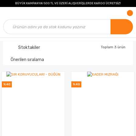
BÜYÜK KAMPANYA! 500 TL VE ÜZERİ ALIŞVERİŞLERDE KARGO ÜCRETSİZ!
Stoktakiler
Toplam 3 ürün
%40
%40