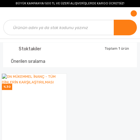
BÜYÜK KAMPANYA! 500 TL VE ÜZERİ ALIŞVERİŞLERDE KARGO ÜCRETSİZ!
Stoktakiler
Toplam 1 ürün
%30