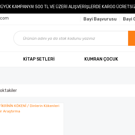
BÜYÜK KAMPANYA! 500 TL VE ÜZERİ ALIŞVERİŞLERDE KARGO ÜCRETSİZ
.com
Bayi Başvurusu
Bayi G
KİTAP SETLERİ
KUMRAN ÇOCUK
oktakiler