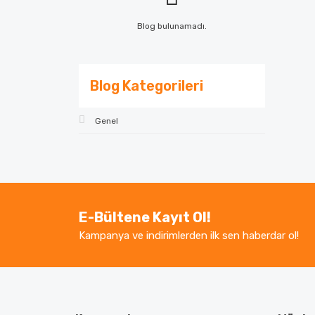
Blog bulunamadı.
Blog Kategorileri
Genel
E-Bültene Kayıt Ol!
Kampanya ve indirimlerden ilk sen haberdar ol!