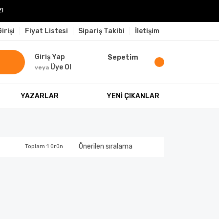
!
irişi
Fiyat Listesi
Sipariş Takibi
İletişim
Giriş Yap
Sepetim
Üye Ol
veya
YAZARLAR
YENİ ÇIKANLAR
Toplam 1 ürün