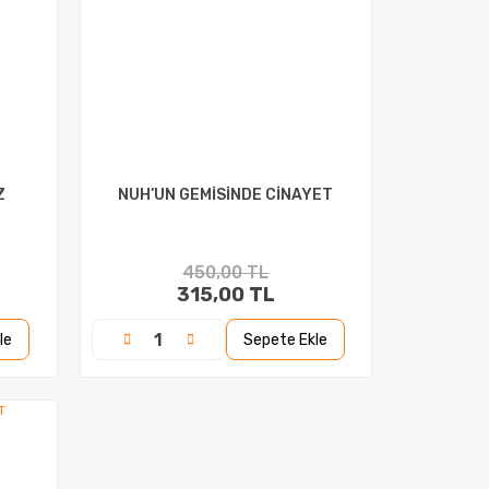
Z
NUH’UN GEMİSİNDE CİNAYET
450,00 TL
315,00 TL
le
Sepete Ekle