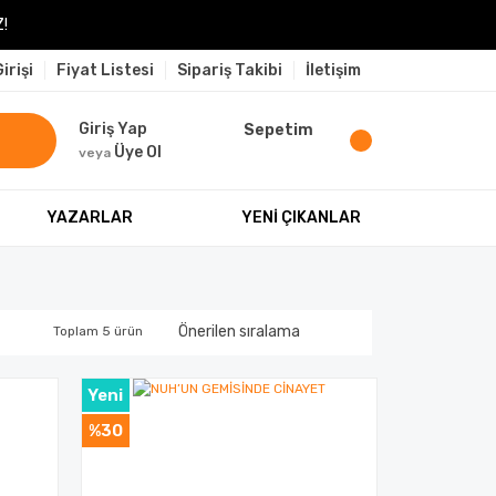
!
irişi
Fiyat Listesi
Sipariş Takibi
İletişim
Giriş Yap
Sepetim
Üye Ol
veya
YAZARLAR
YENİ ÇIKANLAR
Toplam 5 ürün
Yeni
%30