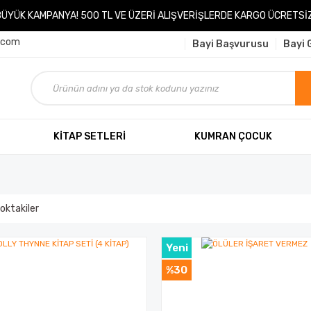
BÜYÜK KAMPANYA! 500 TL VE ÜZERİ ALIŞVERİŞLERDE KARGO ÜCRETSİZ
.com
Bayi Başvurusu
Bayi G
KİTAP SETLERİ
KUMRAN ÇOCUK
oktakiler
Yeni
%30