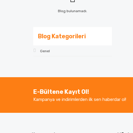
Blog bulunamadı.
Blog Kategorileri
Genel
E-Bültene Kayıt Ol!
Kampanya ve indirimlerden ilk sen haberdar ol!