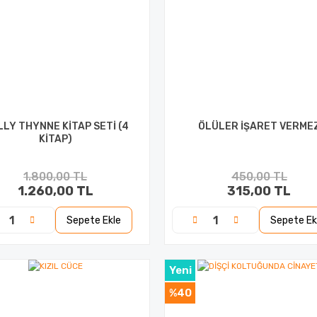
LY THYNNE KİTAP SETİ (4
ÖLÜLER İŞARET VERME
KİTAP)
1.800,00 TL
450,00 TL
1.260,00 TL
315,00 TL
Sepete Ekle
Sepete Ek
Yeni
%40