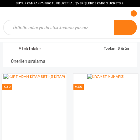
BÜYÜK KAMPANYA! 500 TL VE ÜZERİ ALIŞVERİŞLERDE KARGO ÜCRETSİZ!
Stoktakiler
Toplam 8 ürün
%30
%30