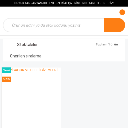
BÜYÜK KAMPANYA! 500 TL VE ÜZERİ ALIŞVERİŞLERDE KARGO ÜCRETSİZ!
Stoktakiler
Toplam 1 ürün
Yeni
%30