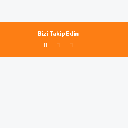
ak tarafımıza iletebilirsiniz.
Bizi Takip Edin