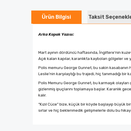
Ürün Bilgisi
Taksit Seçenekl
Arka Kapak Yazısı:
Mart ayının dördüncü haftasında, İngiltere'nin kuzeyi
Açık kalan kapılar, karanlıkta kaybolan gölgeler ve 
Polis memuru George Gunnet, bu sakin kasabanın huzu
Leslie’nin karşılaştığı bu trajedi, hiç tanımadığı bi
Polis Memuru George Gunnet, bu karmaşık olayları ç
gizlenmiş ipuçlarını toplamaya başlar. Karanlık gec
kalır.
“Kızıl Cüce” bize, küçük bir köyde başlayıp büyük bi
sırlar ve hiç beklenmedik gelişmelerle dolu bu hikaye