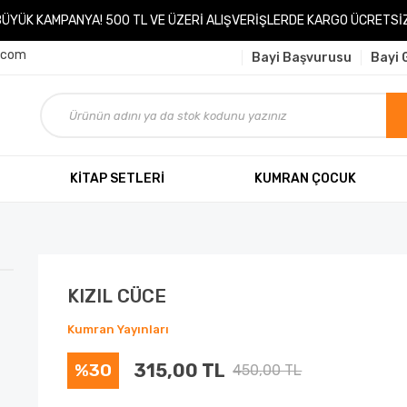
BÜYÜK KAMPANYA! 500 TL VE ÜZERİ ALIŞVERİŞLERDE KARGO ÜCRETSİZ
.com
Bayi Başvurusu
Bayi G
KİTAP SETLERİ
KUMRAN ÇOCUK
KIZIL CÜCE
Kumran Yayınları
%30
315,00 TL
450,00 TL