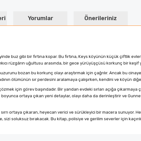
eri
Yorumlar
Önerileriniz
nde buz gibi bir fırtına kopar. Bu fırtına, Keys köyünün küçük çiftlik evler
yıkıcı rüzgârın uğultusu arasında, bir gece yürüyüşçüsü korkunç bir keşif y
runu bozan bu korkunç olayı araştırmak için çağrılır. Ancak bu cinayet, 
r kadının ölümünün sır perdesini aralamaya çalışırken, kendini ve köyün diğer
özmek için görev başındadır. Bir yandan evdeki sırları açığa çıkarmaya ç
e boyunca ortaya çıkan yeni detaylar, olayı daha da derinleştirir ve Gun
r sırrı ortaya çıkaran, heyecan verici ve sürükleyici bir macera sunuyor. 
, sizi soluksuz bırakacak. Bu kitap, polisiye ve gerilim severler için kaçı