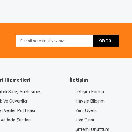
da ve diğer konularda yetersiz gördüğünüz noktaları öneri formunu kullanar
Bu ürüne ilk yorumu siz yapın!
nemiyor.
Yorum Yaz
KAYDOL
i Hizmetleri
İletişim
feli Satış Sözleşmesi
İletişim Formu
Gönder
lik Ve Güvenlikr
Havale Bildirimi
el Veriler Politikası
Yeni Üyelik
 Ve İade Şartları
Üye Girişi
Şifremi Unuttum