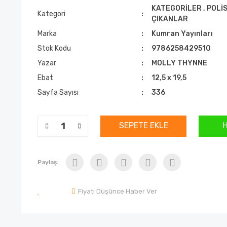
KATEGORİLER
,
POLİS
Kategori
ÇIKANLAR
Marka
Kumran Yayınları
Stok Kodu
9786258429510
Yazar
MOLLY THYNNE
Ebat
12,5 x 19,5
Sayfa Sayısı
336
SEPETE EKLE
Paylaş:
Fiyatı Düşünce Haber Ver