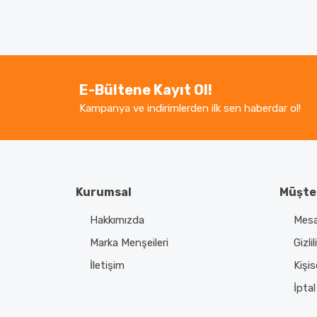
Bu ürünün fiyat bilgisi, resim, ürün açıklamaların
Görüş ve önerileriniz için teşekkür ederiz.
Ürün resmi kalitesiz, bozuk veya görüntüle
Ürün açıklamasında eksik bilgiler bulunuyor.
E-Bültene Kayıt Ol!
Ürün bilgilerinde hatalar bulunuyor.
Kampanya ve indirimlerden ilk sen haberdar ol!
Ürün fiyatı diğer sitelerden daha pahalı.
Bu ürüne benzer farklı alternatifler olmalı.
Kurumsal
Müşter
Hakkımızda
Mesa
Marka Menşeileri
Gizli
İletişim
Kişis
İptal