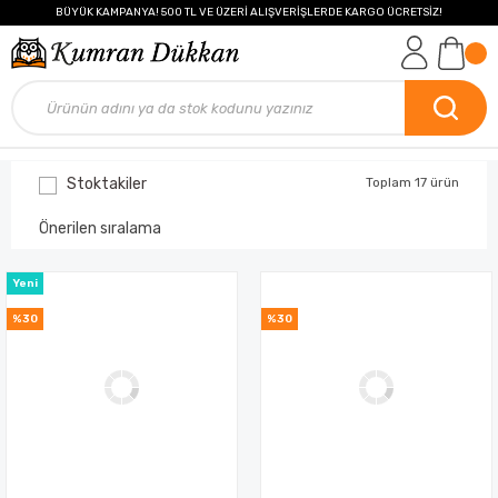
BÜYÜK KAMPANYA! 500 TL VE ÜZERİ ALIŞVERİŞLERDE KARGO ÜCRETSİZ!
Stoktakiler
Toplam 17 ürün
Yeni
%30
%30