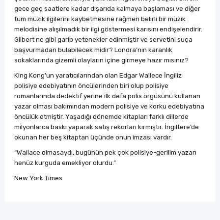
gece geç saatlere kadar dışarıda kalmaya başlaması ve diğer
tüm müzik ilgilerini kaybetmesine rağmen belirli bir müzik
melodisine alışılmadık bir ilgi göstermesi karısını endişelendirir.
Gilbert ne gibi garip yetenekler edinmiştir ve servetini suça
başvurmadan bulabilecek midir? Londra’nın karanlık
sokaklarında gizemli olayların içine girmeye hazır mısınız?
King Kong’un yaratıcılarından olan Edgar Wallece İngiliz
polisiye edebiyatının öncülerinden biri olup polisiye
romanlarında dedektif yerine ilk defa polis örgüsünü kullanan
yazar olması bakımından modern polisiye ve korku edebiyatına
öncülük etmiştir. Yaşadığı dönemde kitapları farklı dillerde
milyonlarca baskı yaparak satış rekorları kırmıştır. İngiltere’de
okunan her beş kitaptan üçünde onun imzası vardır.
“Wallace olmasaydı, bugünün pek çok polisiye-gerilim yazarı
henüz kurguda emekliyor olurdu.”
New York Times
Bu ürünün fiyat bilgisi, resim, ürün açıklamalarında ve