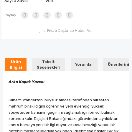
Sayfa Sayısı
208
Paylaş:
Fiyatı Düşünce Haber Ver
Ürün
Taksit
Yorumlar
Önerileriniz
Bilgisi
Seçenekleri
Arka Kapak Yazısı:
Gilbert Standerton, huysuz amcası tarafından mirastan
mahrum bırakıldığını öğrenir ve yeni evlendiği yüksek
sosyeteden karısının geçimini sağlamak için bir yol bulmak
zorunda kalır. Dışişleri Bakanlığı'ndaki görevinden ayrıldıktan
sonra borsaya yeni bir ilgi duyar ve kasa hırsızlığı yapan bir
çetenin maskaralıklarıyla yakından ilgilenmeye başlar. Sık sık