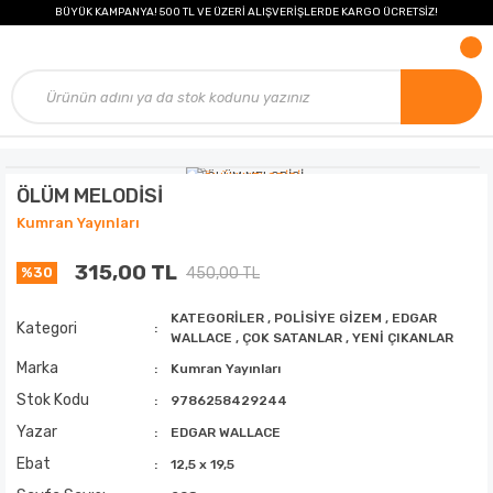
BÜYÜK KAMPANYA! 500 TL VE ÜZERİ ALIŞVERİŞLERDE KARGO ÜCRETSİZ!
ÖLÜM MELODİSİ
Kumran Yayınları
315,00 TL
450,00 TL
%30
KATEGORİLER
,
POLİSİYE GİZEM
,
EDGAR
Kategori
WALLACE
,
ÇOK SATANLAR
,
YENİ ÇIKANLAR
Marka
Kumran Yayınları
Stok Kodu
9786258429244
Yazar
EDGAR WALLACE
Ebat
12,5 x 19,5