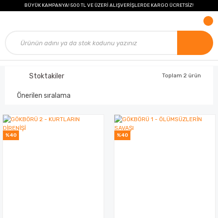
BÜYÜK KAMPANYA! 500 TL VE ÜZERİ ALIŞVERİŞLERDE KARGO ÜCRETSİZ!
Stoktakiler
Toplam 2 ürün
%40
%40