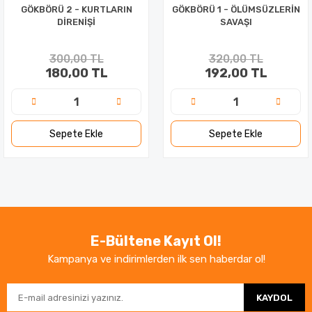
GÖKBÖRÜ 2 - KURTLARIN
GÖKBÖRÜ 1 - ÖLÜMSÜZLERİN
DİRENİŞİ
SAVAŞI
300,00 TL
320,00 TL
180,00 TL
192,00 TL
Sepete Ekle
Sepete Ekle
E-Bültene Kayıt Ol!
Kampanya ve indirimlerden ilk sen haberdar ol!
KAYDOL