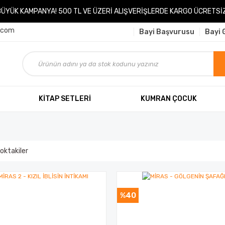
BÜYÜK KAMPANYA! 500 TL VE ÜZERİ ALIŞVERİŞLERDE KARGO ÜCRETSİZ
.com
Bayi Başvurusu
Bayi G
KİTAP SETLERİ
KUMRAN ÇOCUK
oktakiler
%40