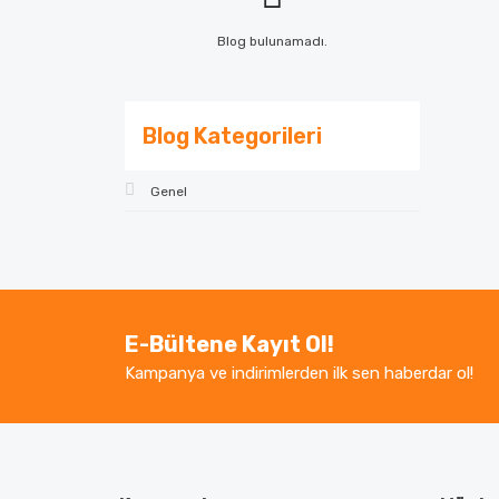
Blog bulunamadı.
Blog Kategorileri
Genel
E-Bültene Kayıt Ol!
Kampanya ve indirimlerden ilk sen haberdar ol!