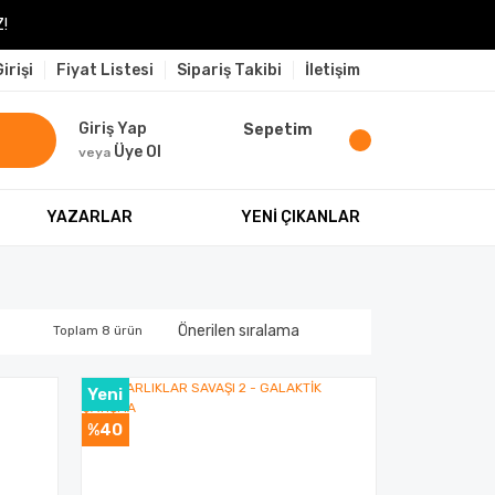
!
irişi
Fiyat Listesi
Sipariş Takibi
İletişim
Giriş Yap
Sepetim
Üye Ol
veya
YAZARLAR
YENİ ÇIKANLAR
Toplam 8 ürün
Yeni
%40