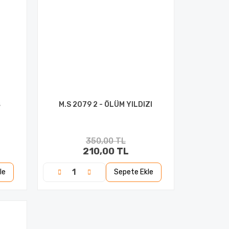
Ş
M.S 2079 2 - ÖLÜM YILDIZI
350,00 TL
210,00 TL
le
Sepete Ekle