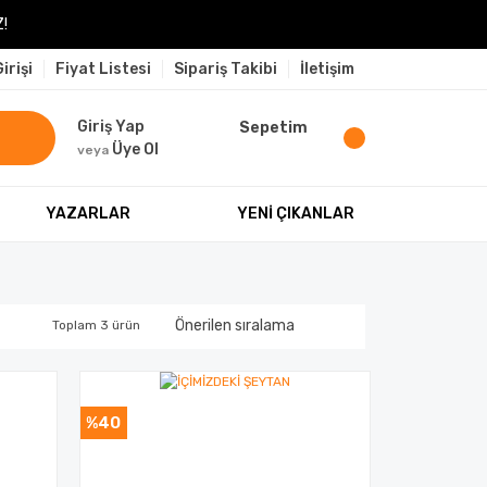
!
irişi
Fiyat Listesi
Sipariş Takibi
İletişim
Giriş Yap
Sepetim
Üye Ol
veya
YAZARLAR
YENİ ÇIKANLAR
Toplam 3 ürün
%40