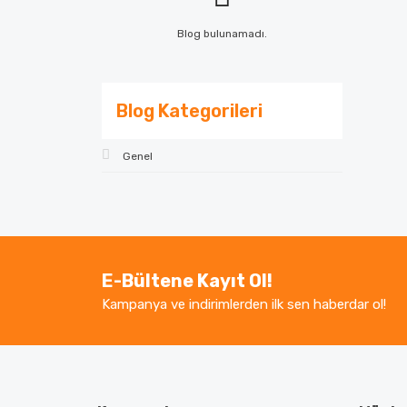
Blog bulunamadı.
Blog Kategorileri
Genel
E-Bültene Kayıt Ol!
Kampanya ve indirimlerden ilk sen haberdar ol!