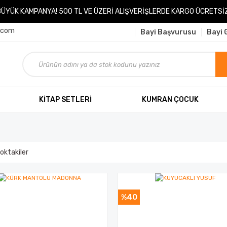
BÜYÜK KAMPANYA! 500 TL VE ÜZERİ ALIŞVERİŞLERDE KARGO ÜCRETSİZ
.com
Bayi Başvurusu
Bayi G
KİTAP SETLERİ
KUMRAN ÇOCUK
oktakiler
%40