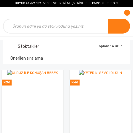
BÜYÜK KAMPANYA! 500 TL VE ÜZERİ ALIŞVERİŞLERDE KARGO ÜCRETSİZ!
Stoktakiler
Toplam 14 ürün
%30
%40