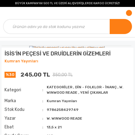
BÜYÜK KAMPANYA! 500 TL VE ÜZERİ ALIŞVERİŞLERDE KARGO ÜCRETSİZ!
İSİS’İN PEÇESİ VE DRUİDLERİN GİZEMLERİ
Kumran Yayınları
245,00 TL
350,00 TL
%30
KATEGORİLER
,
DİN - FOLKLOR - İNANÇ
,
W.
Kategori
WINWOOD READE
,
YENİ ÇIKANLAR
Marka
Kumran Yayınları
Stok Kodu
9786258429749
Yazar
W. WINWOOD READE
Ebat
13,5 x 21