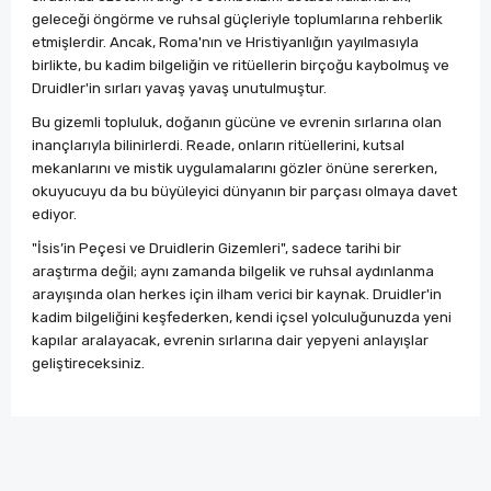
geleceği öngörme ve ruhsal güçleriyle toplumlarına rehberlik
etmişlerdir. Ancak, Roma'nın ve Hristiyanlığın yayılmasıyla
birlikte, bu kadim bilgeliğin ve ritüellerin birçoğu kaybolmuş ve
Druidler'in sırları yavaş yavaş unutulmuştur.
Bu gizemli topluluk, doğanın gücüne ve evrenin sırlarına olan
inançlarıyla bilinirlerdi. Reade, onların ritüellerini, kutsal
mekanlarını ve mistik uygulamalarını gözler önüne sererken,
okuyucuyu da bu büyüleyici dünyanın bir parçası olmaya davet
ediyor.
"İsis’in Peçesi ve Druidlerin Gizemleri", sadece tarihi bir
araştırma değil; aynı zamanda bilgelik ve ruhsal aydınlanma
arayışında olan herkes için ilham verici bir kaynak. Druidler'in
kadim bilgeliğini keşfederken, kendi içsel yolculuğunuzda yeni
kapılar aralayacak, evrenin sırlarına dair yepyeni anlayışlar
geliştireceksiniz.
Bu ürünün fiyat bilgisi, resim, ürün açıklamalarında ve
diğer konularda yetersiz gördüğünüz noktaları öneri
Bu ürüne ilk yorumu siz yapın!