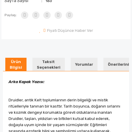
Sayfa Sayısı
160
Paylaş:
Fiyatı Düşünce Haber Ver
Ürün
Taksit
Yorumlar
Önerileriniz
Bilgisi
Seçenekleri
Arka Kapak Yazısı:
Druidler, antik Kelt toplumlarının derin bilgeliği ve mistik
ritüelleriyle tanınan bir kasttır. Tarih boyunca, doğanın sırlarını
ve kozmik dengeyi korumakla görevli olduklarına inanılan
Druidler, taşları, yıldızları ve bitkileri kutsal kabul ederek,
doğayla uyum içinde bir yaşam sürmüşlerdir. Eğitimleri
sırasında ezoterik bilgi ve sembolizmi ustaca kullanarak,