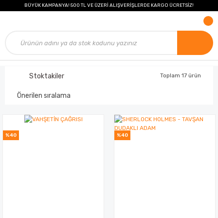
BÜYÜK KAMPANYA! 500 TL VE ÜZERİ ALIŞVERİŞLERDE KARGO ÜCRETSİZ!
Stoktakiler
Toplam 17 ürün
%40
%40