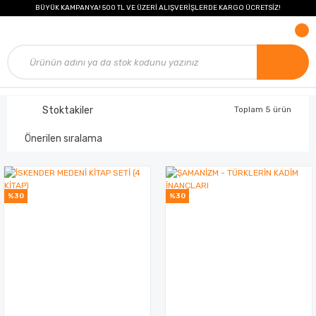
BÜYÜK KAMPANYA! 500 TL VE ÜZERİ ALIŞVERİŞLERDE KARGO ÜCRETSİZ!
Stoktakiler
Toplam 5 ürün
%30
%30