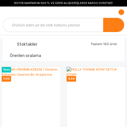
BÜYÜK KAMPANYA! 500 TL VE ÜZERİ ALIŞVERİŞLERDE KARGO ÜCRETSİZ!
Stoktakiler
Toplam 163 ürün
Yeni
%30
%30