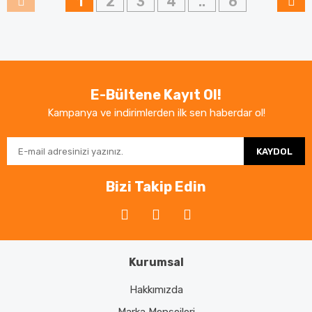
1
2
3
4
..
6
E-Bültene Kayıt Ol!
Kampanya ve indirimlerden ilk sen haberdar ol!
KAYDOL
Bizi Takip Edin
Kurumsal
Hakkımızda