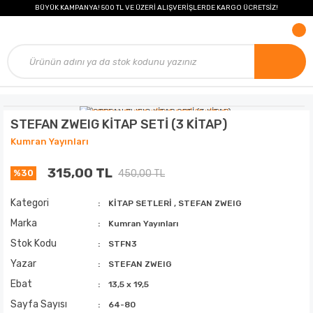
BÜYÜK KAMPANYA! 500 TL VE ÜZERİ ALIŞVERİŞLERDE KARGO ÜCRETSİZ!
STEFAN ZWEIG KİTAP SETİ (3 KİTAP)
Kumran Yayınları
315,00 TL
450,00 TL
%30
Kategori
KİTAP SETLERİ
,
STEFAN ZWEIG
Marka
Kumran Yayınları
Stok Kodu
STFN3
Yazar
STEFAN ZWEIG
Ebat
13,5 x 19,5
Sayfa Sayısı
64-80