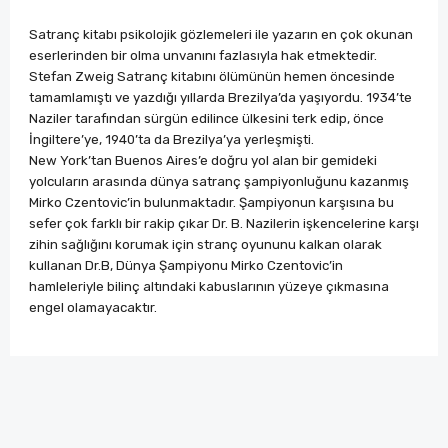
Satranç kitabı psikolojik gözlemeleri ile yazarın en çok okunan
eserlerinden bir olma unvanını fazlasıyla hak etmektedir.
Stefan Zweig Satranç kitabını ölümünün hemen öncesinde
tamamlamıştı ve yazdığı yıllarda Brezilya’da yaşıyordu. 1934’te
Naziler tarafından sürgün edilince ülkesini terk edip, önce
İngiltere’ye, 1940’ta da Brezilya’ya yerleşmişti.
New York’tan Buenos Aires’e doğru yol alan bir gemideki
yolcuların arasında dünya satranç şampiyonluğunu kazanmış
Mirko Czentovic’in bulunmaktadır. Şampiyonun karşısına bu
sefer çok farklı bir rakip çıkar Dr. B. Nazilerin işkencelerine karşı
zihin sağlığını korumak için stranç oyununu kalkan olarak
kullanan Dr.B, Dünya Şampiyonu Mirko Czentovic’in
hamleleriyle bilinç altındaki kabuslarının yüzeye çıkmasına
engel olamayacaktır.
Bu ürünün fiyat bilgisi, resim, ürün açıklamalarında ve
diğer konularda yetersiz gördüğünüz noktaları öneri
Bu ürüne ilk yorumu siz yapın!
formunu kullanarak tarafımıza iletebilirsiniz.
Görüş ve önerileriniz için teşekkür ederiz.