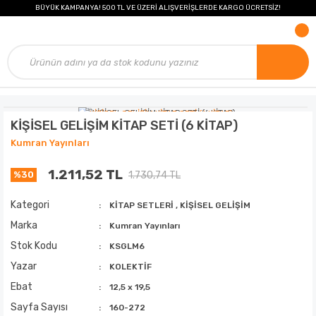
BÜYÜK KAMPANYA! 500 TL VE ÜZERİ ALIŞVERİŞLERDE KARGO ÜCRETSİZ!
KİŞİSEL GELİŞİM KİTAP SETİ (6 KİTAP)
Kumran Yayınları
1.211,52 TL
1.730,74 TL
%30
Kategori
KİTAP SETLERİ
,
KİŞİSEL GELİŞİM
Marka
Kumran Yayınları
Stok Kodu
KSGLM6
Yazar
KOLEKTİF
Ebat
12,5 x 19,5
Sayfa Sayısı
160-272