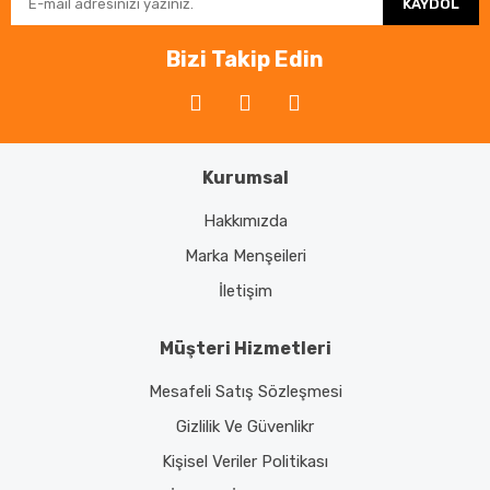
KAYDOL
Ürün fiyatı diğer sitelerden daha pahalı.
Bu ürüne benzer farklı alternatifler olmalı.
Bizi Takip Edin
Kurumsal
Gönder
Hakkımızda
Marka Menşeileri
İletişim
Müşteri Hizmetleri
Mesafeli Satış Sözleşmesi
Gizlilik Ve Güvenlikr
Kişisel Veriler Politikası