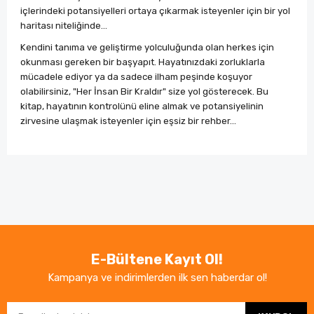
içlerindeki potansiyelleri ortaya çıkarmak isteyenler için bir yol
haritası niteliğinde…
Kendini tanıma ve geliştirme yolculuğunda olan herkes için
okunması gereken bir başyapıt. Hayatınızdaki zorluklarla
mücadele ediyor ya da sadece ilham peşinde koşuyor
olabilirsiniz, "Her İnsan Bir Kraldır" size yol gösterecek. Bu
kitap, hayatının kontrolünü eline almak ve potansiyelinin
zirvesine ulaşmak isteyenler için eşsiz bir rehber...
Bu ürünün fiyat bilgisi, resim, ürün açıklamalarında ve
diğer konularda yetersiz gördüğünüz noktaları öneri
Bu ürüne ilk yorumu siz yapın!
formunu kullanarak tarafımıza iletebilirsiniz.
Görüş ve önerileriniz için teşekkür ederiz.
Yorum Yaz
Ürün resmi kalitesiz, bozuk veya görüntülenemiyor.
E-Bültene Kayıt Ol!
Ürün açıklamasında eksik bilgiler bulunuyor.
Kampanya ve indirimlerden ilk sen haberdar ol!
Ürün bilgilerinde hatalar bulunuyor.