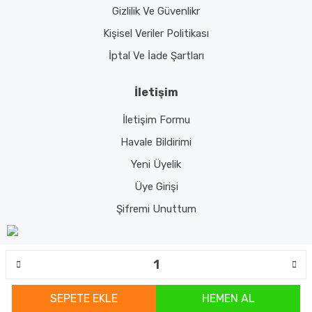
Gizlilik Ve Güvenlikr
Kişisel Veriler Politikası
İptal Ve İade Şartları
İletişim
İletişim Formu
Havale Bildirimi
Yeni Üyelik
Üye Girişi
Şifremi Unuttum
© Tüm hakları saklıdır. Kredi kartı bilgileriniz 256bit SSL sertifikası ile
korunmaktadır.
SEPETE EKLE
HEMEN AL
ile
ideasoft
e-