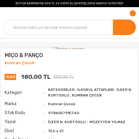
BÜYÜK KAMPANYA! 500 TL VE ÜZERİ ALIŞVERİŞLERDE KARGO ÜCRETSİZ!
MİÇO & PANÇO
Kumran Çocuk
180,00 TL
300,00 TL
%40
KATEGORİLER
,
İLKOKUL KİTAPLARI
,
İLKER N.
Kategori
KURTOGLU
,
KUMRAN ÇOCUK
Marka
Kumran Çocuk
Stok Kodu
9786057915740
Yazar
İLKER N. KURTOGLU - MÜZEYYEN YILMAZ
Ebat
13,5 x 21