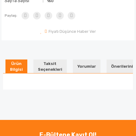
Sayfa Sayısı
160
Paylaş:
Fiyatı Düşünce Haber Ver
Ürün
Taksit
Yorumlar
Önerileriniz
Bilgisi
Seçenekleri
Bu ürünün fiyat bilgisi, resim, ürün açıklamalarında ve
diğer konularda yetersiz gördüğünüz noktaları öneri
Bu ürüne ilk yorumu siz yapın!
formunu kullanarak tarafımıza iletebilirsiniz.
Görüş ve önerileriniz için teşekkür ederiz.
Yorum Yaz
Ürün resmi kalitesiz, bozuk veya görüntülenemiyor.
E-Bültene Kayıt Ol!