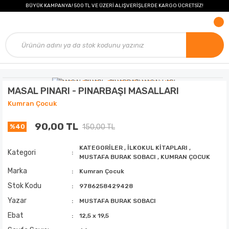
BÜYÜK KAMPANYA! 500 TL VE ÜZERİ ALIŞVERİŞLERDE KARGO ÜCRETSİZ!
MASAL PINARI - PINARBAŞI MASALLARI
Kumran Çocuk
90,00 TL
150,00 TL
%40
KATEGORİLER
,
İLKOKUL KİTAPLARI
,
Kategori
MUSTAFA BURAK SOBACI
,
KUMRAN ÇOCUK
Marka
Kumran Çocuk
Stok Kodu
9786258429428
Yazar
MUSTAFA BURAK SOBACI
Ebat
12,5 x 19,5