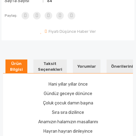
Sayfa Sayısı
64
Paylaş:
Fiyatı Düşünce Haber Ver
Ürün
Taksit
Yorumlar
Önerileriniz
Bilgisi
Seçenekleri
Hani yıllar yıllar önce
Gündüz geceye dönünce
Çoluk çocuk damın başına
Sıra sıra dizilince
Anamızın halamızın masallarını
Hayran hayran dinleyince