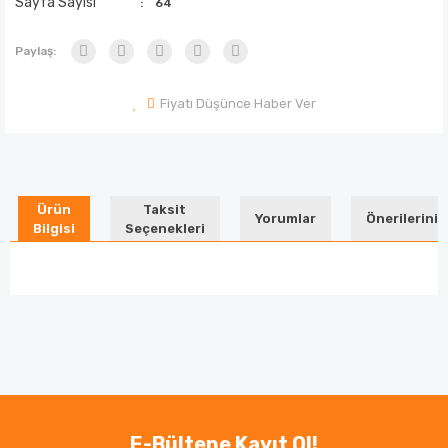
Sayfa Sayısı
64
Paylaş:
Fiyatı Düşünce Haber Ver
Ürün
Taksit
Yorumlar
Önerileriniz
Bilgisi
Seçenekleri
Bu ürünün fiyat bilgisi, resim, ürün açıklamalarında ve
diğer konularda yetersiz gördüğünüz noktaları öneri
Bu ürüne ilk yorumu siz yapın!
formunu kullanarak tarafımıza iletebilirsiniz.
Görüş ve önerileriniz için teşekkür ederiz.
Yorum Yaz
Ürün resmi kalitesiz, bozuk veya görüntülenemiyor.
E-Bültene Kayıt Ol!