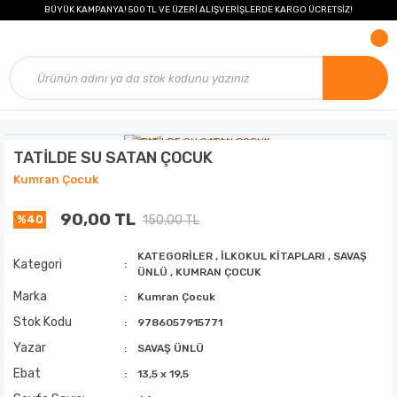
BÜYÜK KAMPANYA! 500 TL VE ÜZERİ ALIŞVERİŞLERDE KARGO ÜCRETSİZ!
TATİLDE SU SATAN ÇOCUK
Kumran Çocuk
90,00 TL
150,00 TL
%40
KATEGORİLER
,
İLKOKUL KİTAPLARI
,
SAVAŞ
Kategori
ÜNLÜ
,
KUMRAN ÇOCUK
Marka
Kumran Çocuk
Stok Kodu
9786057915771
Yazar
SAVAŞ ÜNLÜ
Ebat
13,5 x 19,5