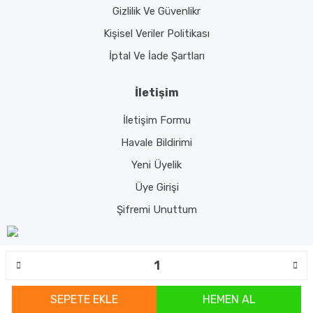
Gizlilik Ve Güvenlikr
Kişisel Veriler Politikası
İptal Ve İade Şartları
İletişim
İletişim Formu
Havale Bildirimi
Yeni Üyelik
Üye Girişi
Şifremi Unuttum
© Tüm hakları saklıdır. Kredi kartı bilgileriniz 256bit SSL sertifikası ile
korunmaktadır.
SEPETE EKLE
HEMEN AL
ile
ideasoft
e-