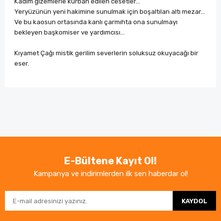
Kadim gizemlerle kurban edilen cesetler…
Yeryüzünün yeni hakimine sunulmak için boşaltılan altı mezar…
Ve bu kaosun ortasında kanlı çarmıhta ona sunulmayı
bekleyen başkomiser ve yardımcısı…
Kıyamet Çağı mistik gerilim severlerin soluksuz okuyacağı bir
eser.
Bu ürünün fiyat bilgisi, resim, ürün açıklamalarında ve
diğer konularda yetersiz gördüğünüz noktaları öneri
Bu ürüne ilk yorumu siz yapın!
formunu kullanarak tarafımıza iletebilirsiniz.
Görüş ve önerileriniz için teşekkür ederiz.
Yorum Yaz
Ürün resmi kalitesiz, bozuk veya görüntülenemiyor.
E-Bültene Kayıt Ol!
Ürün açıklamasında eksik bilgiler bulunuyor.
Kampanya ve indirimlerden ilk sen haberdar ol!
Ürün bilgilerinde hatalar bulunuyor.
KAYDOL
Ürün fiyatı diğer sitelerden daha pahalı.
Bu ürüne benzer farklı alternatifler olmalı.