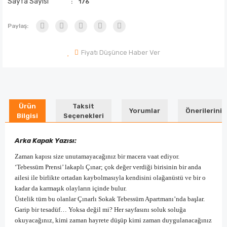
Sayfa Sayısı
176
Paylaş:
Fiyatı Düşünce Haber Ver
Ürün
Taksit
Yorumlar
Önerileriniz
Bilgisi
Seçenekleri
Arka Kapak Yazısı:
Zaman kapısı size unutamayacağınız bir macera vaat ediyor.
‘Tebessüm Prensi’ lakaplı Çınar; çok değer verdiği birisinin bir anda
ailesi ile birlikte ortadan kaybolmasıyla kendisini olağanüstü ve bir o
kadar da karmaşık olayların içinde bulur.
Üstelik tüm bu olanlar Çınarlı Sokak Tebessüm Apartmanı’nda başlar.
Garip bir tesadüf… Yoksa değil mi? Her sayfasını soluk soluğa
okuyacağınız, kimi zaman hayrete düşüp kimi zaman duygulanacağınız