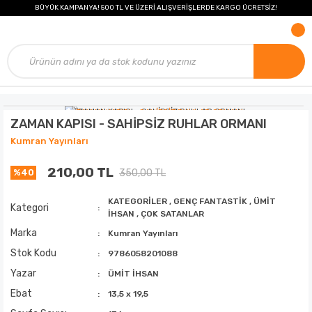
BÜYÜK KAMPANYA! 500 TL VE ÜZERİ ALIŞVERİŞLERDE KARGO ÜCRETSİZ!
ZAMAN KAPISI - SAHİPSİZ RUHLAR ORMANI
Kumran Yayınları
210,00 TL
350,00 TL
%40
KATEGORİLER
,
GENÇ FANTASTİK
,
ÜMİT
Kategori
İHSAN
,
ÇOK SATANLAR
Marka
Kumran Yayınları
Stok Kodu
9786058201088
Yazar
ÜMİT İHSAN
Ebat
13,5 x 19,5