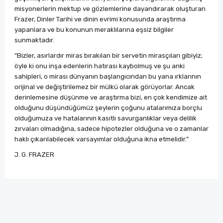
misyonerlerin mektup ve gözlemlerine dayandırarak oluşturan
Frazer, Dinler Tarihi ve dinin evrimi konusunda araştırma
yapanlara ve bu konunun meraklılarına eşsiz bilgiler
sunmaktadır.
“Bizler, asırlardır miras bırakılan bir servetin mirasçıları gibiyiz;
öyle ki onu inşa edenlerin hatırası kaybolmuş ve şu anki
sahipleri, o mirası dünyanın başlangıcından bu yana ırklarının
orijinal ve değiştirilemez bir mülkü olarak görüyorlar. Ancak
derinlemesine düşünme ve araştırma bizi, en çok kendimize ait
olduğunu düşündüğümüz şeylerin çoğunu atalarımıza borçlu
olduğumuza ve hatalarının kasıtlı savurganlıklar veya delilik
zırvaları olmadığına, sadece hipotezler olduğuna ve o zamanlar
haklı çıkarılabilecek varsayımlar olduğuna ikna etmelidir.”
J. G. FRAZER
Bu ürünün fiyat bilgisi, resim, ürün açıklamalarında ve
diğer konularda yetersiz gördüğünüz noktaları öneri
Bu ürüne ilk yorumu siz yapın!
formunu kullanarak tarafımıza iletebilirsiniz.