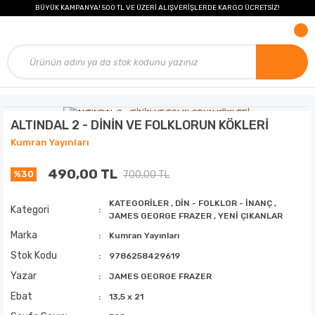
BÜYÜK KAMPANYA! 500 TL VE ÜZERİ ALIŞVERİŞLERDE KARGO ÜCRETSİZ!
ALTINDAL 2 - DİNİN VE FOLKLORUN KÖKLERİ
Kumran Yayınları
490,00 TL
700,00 TL
%30
KATEGORİLER
,
DİN - FOLKLOR - İNANÇ
,
Kategori
JAMES GEORGE FRAZER
,
YENİ ÇIKANLAR
Marka
Kumran Yayınları
Stok Kodu
9786258429619
Yazar
JAMES GEORGE FRAZER
Ebat
13,5 x 21