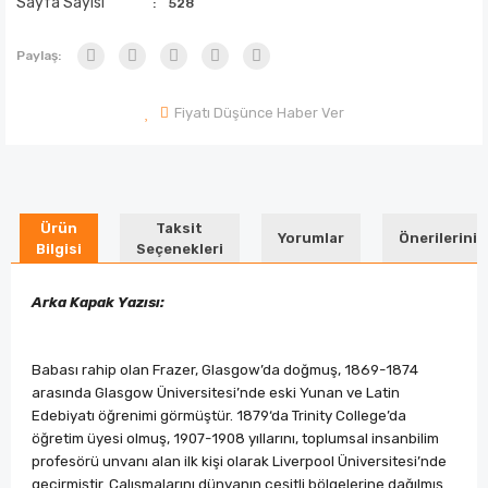
Sayfa Sayısı
528
Paylaş:
Fiyatı Düşünce Haber Ver
Ürün
Taksit
Yorumlar
Önerileriniz
Bilgisi
Seçenekleri
Arka Kapak Yazısı:
Babası rahip olan Frazer, Glasgow’da doğmuş, 1869-1874
arasında Glasgow Üniversitesi’nde eski Yunan ve Latin
Edebiyatı öğrenimi görmüştür. 1879‘da Trinity College’da
öğretim üyesi olmuş, 1907-1908 yıllarını, toplumsal insanbilim
profesörü unvanı alan ilk kişi olarak Liverpool Üniversitesi’nde
geçirmiştir. Çalışmalarını dünyanın çeşitli bölgelerine dağılmış