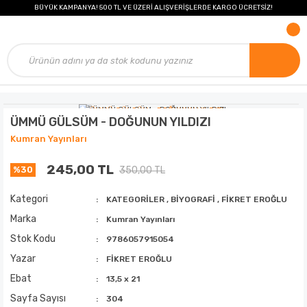
BÜYÜK KAMPANYA! 500 TL VE ÜZERİ ALIŞVERİŞLERDE KARGO ÜCRETSİZ!
ÜMMÜ GÜLSÜM - DOĞUNUN YILDIZI
Kumran Yayınları
245,00 TL
350,00 TL
%30
Kategori
KATEGORİLER
,
BİYOGRAFİ
,
FİKRET EROĞLU
Marka
Kumran Yayınları
Stok Kodu
9786057915054
Yazar
FİKRET EROĞLU
Ebat
13,5 x 21
Sayfa Sayısı
304