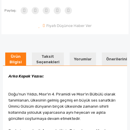
Paylaş:
Fiyatı Düşünce Haber Ver
Ürün
Taksit
Yorumlar
Önerileriniz
Bilgisi
Seçenekleri
Arka Kapak Yazısı:
Doğu’nun Yıldızı, Mısır’ın 4. Piramidi ve Mısır’ın Bülbülü olarak
tanımlanan, ülkesinin gelmiş geçmiş en büyük ses sanatkârı
Ümmü Gülsüm dünyanın birçok ülkesinde zamanın sihirli
kollarında yolculuk yaparcasına aynı heyecan ve aşkla
gönülleri coşturmaya devam etmektedir.