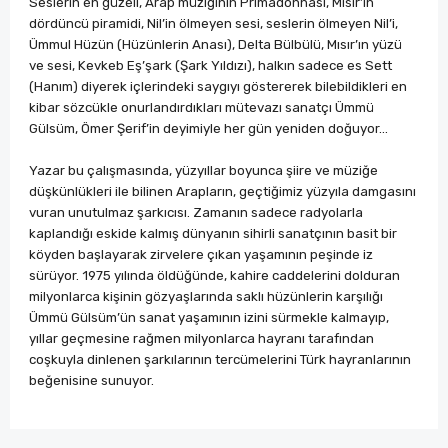
Seslerin en güzeli, Arap müziğinin Primadonnası, Mısır’ın
dördüncü piramidi, Nil’in ölmeyen sesi, seslerin ölmeyen Nil’i,
Ümmul Hüzün (Hüzünlerin Anası), Delta Bülbülü, Mısır’ın yüzü
ve sesi, Kevkeb Eş’şark (Şark Yıldızı), halkın sadece es Sett
(Hanım) diyerek içlerindeki saygıyı göstererek bilebildikleri en
kibar sözcükle onurlandırdıkları mütevazı sanatçı Ümmü
Gülsüm, Ömer Şerif’in deyimiyle her gün yeniden doğuyor...
Yazar bu çalışmasında, yüzyıllar boyunca şiire ve müziğe
düşkünlükleri ile bilinen Arapların, geçtiğimiz yüzyıla damgasını
vuran unutulmaz şarkıcısı. Zamanın sadece radyolarla
kaplandığı eskide kalmış dünyanın sihirli sanatçının basit bir
köyden başlayarak zirvelere çıkan yaşamının peşinde iz
sürüyor. 1975 yılında öldüğünde, kahire caddelerini dolduran
milyonlarca kişinin gözyaşlarında saklı hüzünlerin karşılığı
Ümmü Gülsüm’ün sanat yaşamının izini sürmekle kalmayıp,
yıllar geçmesine rağmen milyonlarca hayranı tarafından
coşkuyla dinlenen şarkılarının tercümelerini Türk hayranlarının
beğenisine sunuyor.