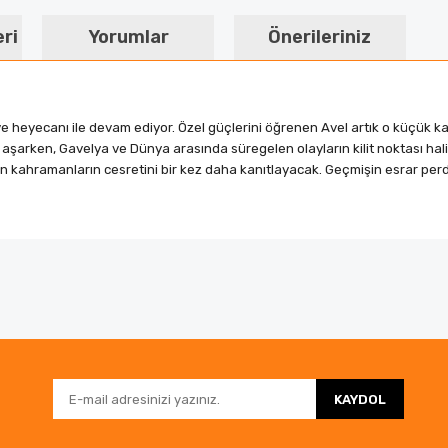
eri
Yorumlar
Önerileriniz
e heyecanı ile devam ediyor. Özel güçlerini öğrenen Avel artık o küçük kas
ir aşarken, Gavelya ve Dünya arasında süregelen olayların kilit noktası hal
oğan kahramanların cesretini bir kez daha kanıtlayacak. Geçmişin esrar pe
da ve diğer konularda yetersiz gördüğünüz noktaları öneri formunu kullanar
Bu ürüne ilk yorumu siz yapın!
nemiyor.
Yorum Yaz
KAYDOL