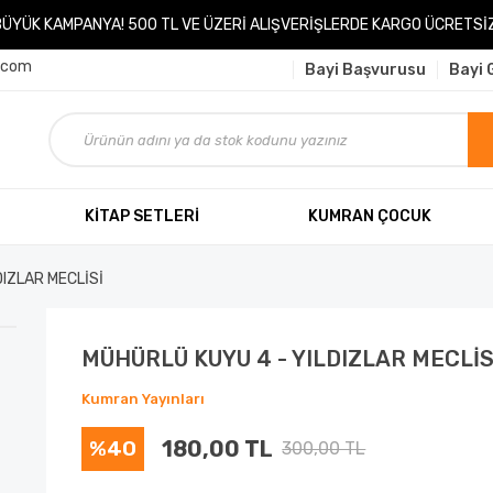
BÜYÜK KAMPANYA! 500 TL VE ÜZERİ ALIŞVERİŞLERDE KARGO ÜCRETSİZ
.com
Bayi Başvurusu
Bayi G
KİTAP SETLERİ
KUMRAN ÇOCUK
DIZLAR MECLİSİ
MÜHÜRLÜ KUYU 4 - YILDIZLAR MECLİS
Kumran Yayınları
%40
180,00 TL
300,00 TL