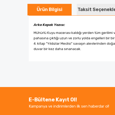
Ürün Bilgisi
Taksit Seçenekl
Arka Kapak Yazısı:
Mühürlü Kuyu macerası kaldığı yerden tüm gerilimi v
pahasına çıktığı uzun ve zorlu yolda engelleri bir b
4. kitap "Yıldızlar Meclisi" savaşın alevlerinden d
duvar bir kez daha sınanacak.
Bu ürünün fiyat bilgisi, resim, ürün açıklamaların
Görüş ve önerileriniz için teşekkür ederiz.
Ürün resmi kalitesiz, bozuk veya görüntüle
Ürün açıklamasında eksik bilgiler bulunuyor.
E-Bültene Kayıt Ol!
Ürün bilgilerinde hatalar bulunuyor.
Kampanya ve indirimlerden ilk sen haberdar ol!
Ürün fiyatı diğer sitelerden daha pahalı.