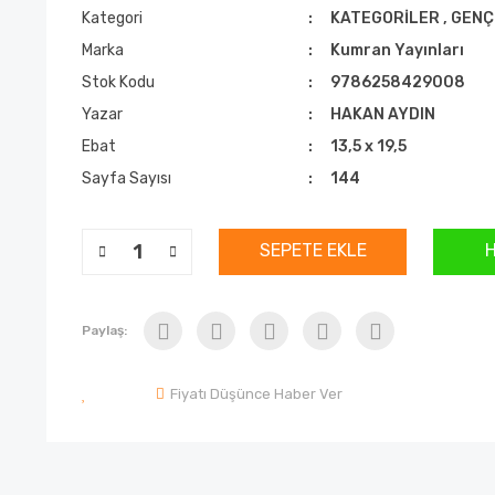
Kategori
KATEGORİLER
,
GENÇ
Marka
Kumran Yayınları
Stok Kodu
9786258429008
Yazar
HAKAN AYDIN
Ebat
13,5 x 19,5
Sayfa Sayısı
144
SEPETE EKLE
Paylaş:
Fiyatı Düşünce Haber Ver