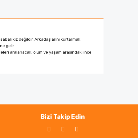
abalı kız değildir. Arkadaşlarını kurtarmak
ine gelir.
rdeleri aralanacak, ölüm ve yaşam arasındaki ince
ak tarafımıza iletebilirsiniz.
Bizi Takip Edin