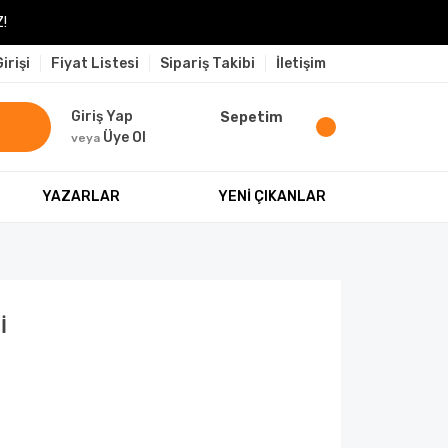
!
irişi
Fiyat Listesi
Sipariş Takibi
İletişim
Giriş Yap
Sepetim
Üye Ol
veya
YAZARLAR
YENİ ÇIKANLAR
İ