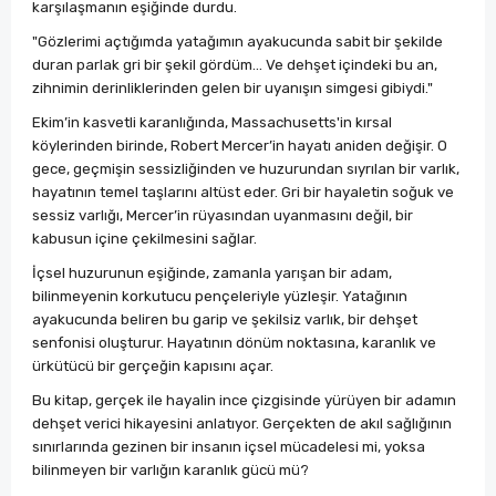
karşılaşmanın eşiğinde durdu.
"Gözlerimi açtığımda yatağımın ayakucunda sabit bir şekilde
duran parlak gri bir şekil gördüm... Ve dehşet içindeki bu an,
zihnimin derinliklerinden gelen bir uyanışın simgesi gibiydi."
Ekim’in kasvetli karanlığında, Massachusetts'in kırsal
köylerinden birinde, Robert Mercer’in hayatı aniden değişir. O
gece, geçmişin sessizliğinden ve huzurundan sıyrılan bir varlık,
hayatının temel taşlarını altüst eder. Gri bir hayaletin soğuk ve
sessiz varlığı, Mercer’in rüyasından uyanmasını değil, bir
kabusun içine çekilmesini sağlar.
İçsel huzurunun eşiğinde, zamanla yarışan bir adam,
bilinmeyenin korkutucu pençeleriyle yüzleşir. Yatağının
ayakucunda beliren bu garip ve şekilsiz varlık, bir dehşet
senfonisi oluşturur. Hayatının dönüm noktasına, karanlık ve
ürkütücü bir gerçeğin kapısını açar.
Bu kitap, gerçek ile hayalin ince çizgisinde yürüyen bir adamın
dehşet verici hikayesini anlatıyor. Gerçekten de akıl sağlığının
sınırlarında gezinen bir insanın içsel mücadelesi mi, yoksa
bilinmeyen bir varlığın karanlık gücü mü?