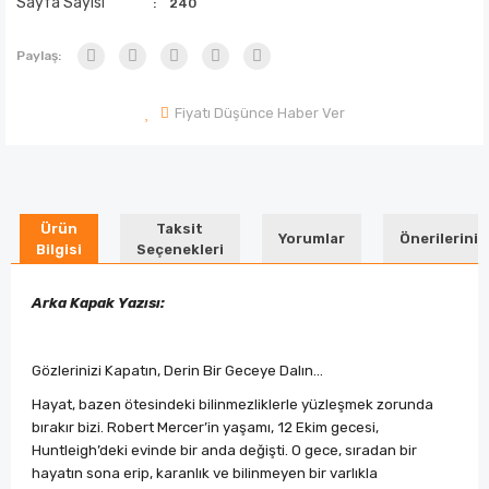
Sayfa Sayısı
240
Paylaş:
Fiyatı Düşünce Haber Ver
Ürün
Taksit
Yorumlar
Önerileriniz
Bilgisi
Seçenekleri
Arka Kapak Yazısı:
Gözlerinizi Kapatın, Derin Bir Geceye Dalın…
Hayat, bazen ötesindeki bilinmezliklerle yüzleşmek zorunda
bırakır bizi. Robert Mercer’in yaşamı, 12 Ekim gecesi,
Huntleigh’deki evinde bir anda değişti. O gece, sıradan bir
hayatın sona erip, karanlık ve bilinmeyen bir varlıkla