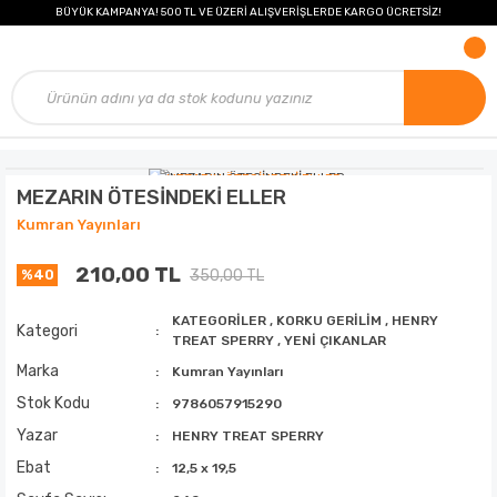
BÜYÜK KAMPANYA! 500 TL VE ÜZERİ ALIŞVERİŞLERDE KARGO ÜCRETSİZ!
MEZARIN ÖTESİNDEKİ ELLER
Kumran Yayınları
210,00 TL
350,00 TL
%40
KATEGORİLER
,
KORKU GERİLİM
,
HENRY
Kategori
TREAT SPERRY
,
YENİ ÇIKANLAR
Marka
Kumran Yayınları
Stok Kodu
9786057915290
Yazar
HENRY TREAT SPERRY
Ebat
12,5 x 19,5