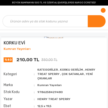
BÜYÜK KAMPANYA! 500 TL VE ÜZERİ ALIŞVERİŞLERDE KARGO ÜCRETSİZ!
KORKU EVİ
Kumran Yayınları
210,00 TL
350,00 TL
%40
KATEGORİLER
,
KORKU GERİLİM
,
HENRY
Kategori
TREAT SPERRY
,
ÇOK SATANLAR
,
YENİ
ÇIKANLAR
Marka
Kumran Yayınları
Stok Kodu
9786258429480
Yazar
HENRY TREAT SPERRY
Ebat
12,5 x 19,5