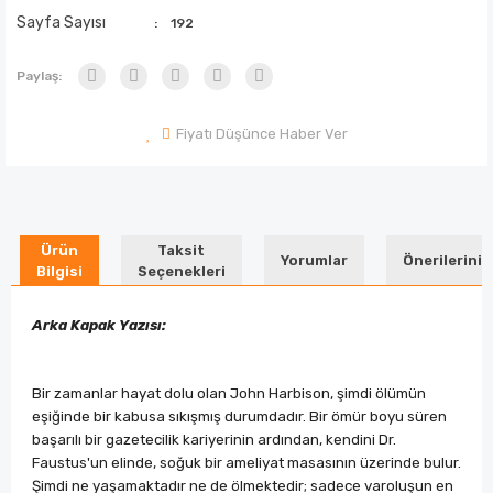
Sayfa Sayısı
192
Paylaş:
Fiyatı Düşünce Haber Ver
Ürün
Taksit
Yorumlar
Önerileriniz
Bilgisi
Seçenekleri
Arka Kapak Yazısı:
Bir zamanlar hayat dolu olan John Harbison, şimdi ölümün
eşiğinde bir kabusa sıkışmış durumdadır. Bir ömür boyu süren
başarılı bir gazetecilik kariyerinin ardından, kendini Dr.
Faustus'un elinde, soğuk bir ameliyat masasının üzerinde bulur.
Şimdi ne yaşamaktadır ne de ölmektedir; sadece varoluşun en