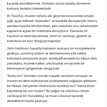
karanlık derinliklerinde, ölümden sonra hayata dönmenin
korkunç bedelini ödemektedir.
Dr. Faustus, insanın ruhunu ele geçirme konusunda ustadır.
Çığır açan bilimsel "tedavileri" ve karanlık deneyleriyle John'u
yeniden hayata döndürürken, aynı zamanda onu cehennemin
kapılarına açılan bir mahkûma dönüştürür. Zamanla, Dr.
Faustus'un laboratuvarında, John'un varoluşu, gizemli ve
korkutucu bir kısır döngüye hapsolur.
John Harbison, hayatta kalmanın acımasız bir mücadelesine
girdikçe, çürümüş sırların ve derinlemesine kök salmış
korkuların pençesine düşer. Ameliyathanedeki bu kâbus dolu
yolculukta, insanlık halleri, umutsuzluk ve karanlık bir
bilinmeyenin gölgesinde sıkışıp kalır.
“Korku Evi” ölümden sonraki hayatın sınırlarını zorlayan ve
insanın en derin korkularıyla yüzleşmesini sağlayan etkileyici
bir hikâye. Gerçekten ölümsüzlük mümkün mü? Yoksa ölüm,
kaçınılmaz bir son mudur? Bu yoğun ve ürkütücü roman,
varoluşsal bir mücadeleyi ve insan ruhunun karanlık
derinliklerini keşfe çıkarıyor.