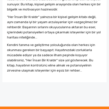
sunuyor. Bu kitap, kişisel gelişim arayışında olan herkes için bir
bilgelik ve motivasyon hazinesidir.
"Her İnsan Bir Kraldır" yalnızca bir kişisel gelişim kitabı değil,
aynı zamanda iyi bir yaşam arzulayanlar için vazgeçilmez bir
rehberdir. Başarının sırlarını okuyucularına aktaran bu eser,
içlerindeki potansiyelleri ortaya çıkarmak isteyenler için bir yol
haritası niteliğinde…
Kendini tanıma ve geliştirme yolculuğunda olan herkes için
okunması gereken bir başyapıt. Hayatınızdaki zorluklarla
mücadele ediyor ya da sadece ilham peşinde koşuyor
olabilirsiniz, "Her İnsan Bir Kraldır" size yol gösterecek. Bu
kitap, hayatının kontrolünü eline almak ve potansiyelinin
zirvesine ulaşmak isteyenler için eşsiz bir rehber...
Bu ürünün fiyat bilgisi, resim, ürün açıklamalarında ve
diğer konularda yetersiz gördüğünüz noktaları öneri
Bu ürüne ilk yorumu siz yapın!
formunu kullanarak tarafımıza iletebilirsiniz.
Görüş ve önerileriniz için teşekkür ederiz.