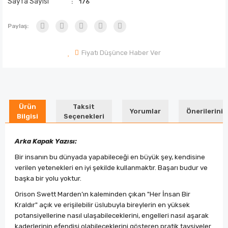
Sayfa Sayısı
176
Paylaş:
Fiyatı Düşünce Haber Ver
Ürün
Taksit
Yorumlar
Önerileriniz
Bilgisi
Seçenekleri
Arka Kapak Yazısı:
Bir insanın bu dünyada yapabileceği en büyük şey, kendisine
verilen yetenekleri en iyi şekilde kullanmaktır. Başarı budur ve
başka bir yolu yoktur.
Orison Swett Marden’ın kaleminden çıkan "Her İnsan Bir
Kraldır" açık ve erişilebilir üslubuyla bireylerin en yüksek
potansiyellerine nasıl ulaşabileceklerini, engelleri nasıl aşarak
kaderlerinin efendisi olabileceklerini gösteren pratik tavsiyeler