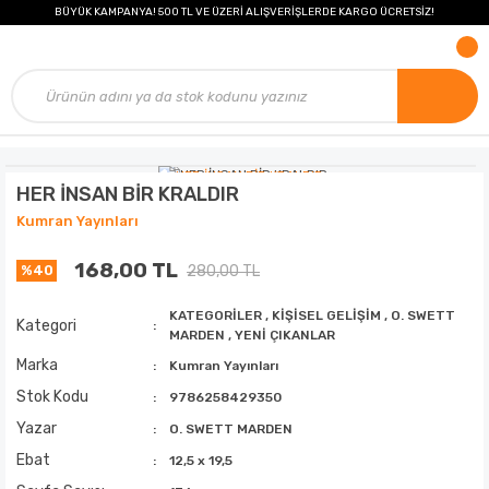
BÜYÜK KAMPANYA! 500 TL VE ÜZERİ ALIŞVERİŞLERDE KARGO ÜCRETSİZ!
HER İNSAN BİR KRALDIR
Kumran Yayınları
168,00 TL
280,00 TL
%40
KATEGORİLER
,
KİŞİSEL GELİŞİM
,
O. SWETT
Kategori
MARDEN
,
YENİ ÇIKANLAR
Marka
Kumran Yayınları
Stok Kodu
9786258429350
Yazar
O. SWETT MARDEN
Ebat
12,5 x 19,5