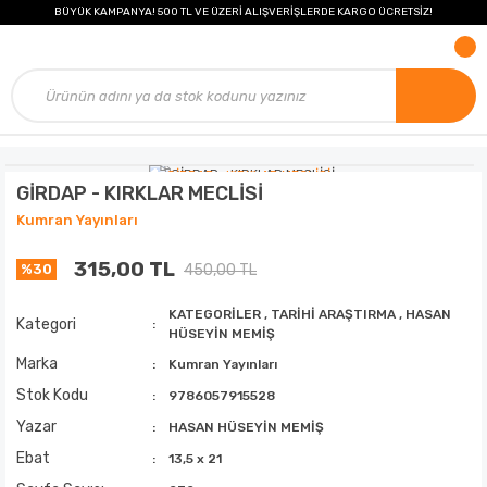
BÜYÜK KAMPANYA! 500 TL VE ÜZERİ ALIŞVERİŞLERDE KARGO ÜCRETSİZ!
GİRDAP - KIRKLAR MECLİSİ
Kumran Yayınları
315,00 TL
450,00 TL
%30
KATEGORİLER
,
TARİHİ ARAŞTIRMA
,
HASAN
Kategori
HÜSEYİN MEMİŞ
Marka
Kumran Yayınları
Stok Kodu
9786057915528
Yazar
HASAN HÜSEYİN MEMİŞ
Ebat
13,5 x 21