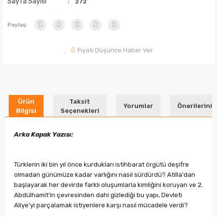
Sayfa Sayısı
272
Paylaş:
Fiyatı Düşünce Haber Ver
Ürün
Taksit
Yorumlar
Önerileriniz
Bilgisi
Seçenekleri
Arka Kapak Yazısı:
Türklerin iki bin yıl önce kurdukları istihbarat örgütü deşifre
olmadan günümüze kadar varlığını nasıl sürdürdü? Atilla'dan
başlayarak her devirde farklı oluşumlarla kimliğini koruyan ve 2.
Abdülhamit'in çevresinden dahi gizlediği bu yapı, Devleti
Aliye'yi parçalamak istiyenlere karşı nasıl mücadele verdi?