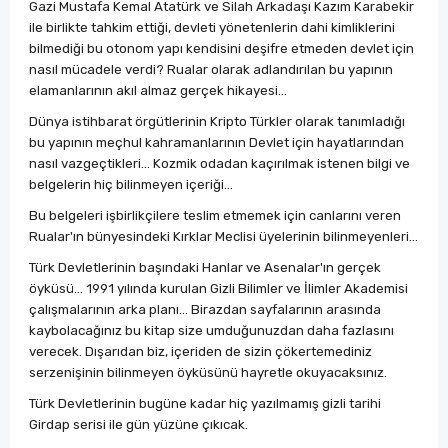
Gazi Mustafa Kemal Atatürk ve Silah Arkadaşı Kazım Karabekir
ile birlikte tahkim ettiği, devleti yönetenlerin dahi kimliklerini
bilmediği bu otonom yapı kendisini deşifre etmeden devlet için
nasıl mücadele verdi? Rualar olarak adlandırılan bu yapının
elamanlarının akıl almaz gerçek hikayesi...
Dünya istihbarat örgütlerinin Kripto Türkler olarak tanımladığı
bu yapının meçhul kahramanlarının Devlet için hayatlarından
nasıl vazgeçtikleri... Kozmik odadan kaçırılmak istenen bilgi ve
belgelerin hiç bilinmeyen içeriği...
Bu belgeleri işbirlikçilere teslim etmemek için canlarını veren
Rualar'ın bünyesindeki Kırklar Meclisi üyelerinin bilinmeyenleri...
Türk Devletlerinin başındaki Hanlar ve Asenalar'ın gerçek
öyküsü... 1991 yılında kurulan Gizli Bilimler ve İlimler Akademisi
çalışmalarının arka planı... Birazdan sayfalarının arasında
kaybolacağınız bu kitap size umduğunuzdan daha fazlasını
verecek. Dışarıdan biz, içeriden de sizin çökertemediniz
serzenişinin bilinmeyen öyküsünü hayretle okuyacaksınız.
Türk Devletlerinin bugüne kadar hiç yazılmamış gizli tarihi
Girdap serisi ile gün yüzüne çıkıcak.