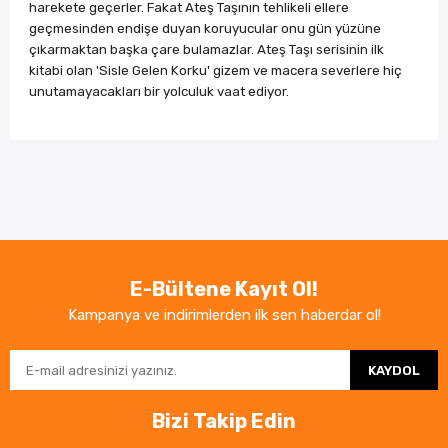
harekete geçerler. Fakat Ateş Taşının tehlikeli ellere
geçmesinden endişe duyan koruyucular onu gün yüzüne
çıkarmaktan başka çare bulamazlar. Ateş Taşı serisinin ilk
kitabi olan 'Sisle Gelen Korku' gizem ve macera severlere hiç
unutamayacakları bir yolculuk vaat ediyor.
Bu ürünün fiyat bilgisi, resim, ürün açıklamalarında ve
diğer konularda yetersiz gördüğünüz noktaları öneri
Bu ürüne ilk yorumu siz yapın!
formunu kullanarak tarafımıza iletebilirsiniz.
Görüş ve önerileriniz için teşekkür ederiz.
Yorum Yaz
Ürün resmi kalitesiz, bozuk veya görüntülenemiyor.
E-Bültene Kayıt Ol!
Ürün açıklamasında eksik bilgiler bulunuyor.
Kampanya ve indirimlerden ilk sen haberdar ol!
Ürün bilgilerinde hatalar bulunuyor.
KAYDOL
Ürün fiyatı diğer sitelerden daha pahalı.
Bu ürüne benzer farklı alternatifler olmalı.
Bizi Takip Edin