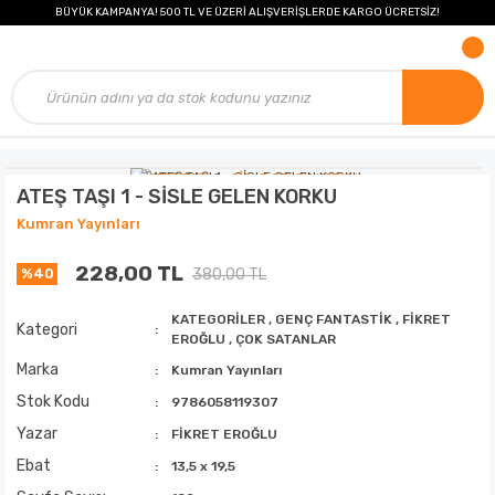
BÜYÜK KAMPANYA! 500 TL VE ÜZERİ ALIŞVERİŞLERDE KARGO ÜCRETSİZ!
ATEŞ TAŞI 1 - SİSLE GELEN KORKU
Kumran Yayınları
228,00 TL
380,00 TL
%40
KATEGORİLER
,
GENÇ FANTASTİK
,
FİKRET
Kategori
EROĞLU
,
ÇOK SATANLAR
Marka
Kumran Yayınları
Stok Kodu
9786058119307
Yazar
FİKRET EROĞLU
Ebat
13,5 x 19,5