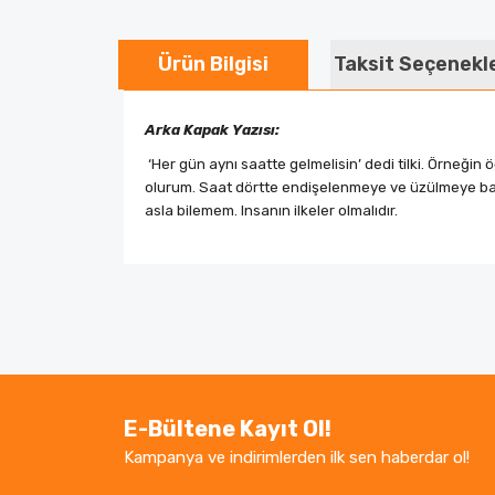
Ürün Bilgisi
Taksit Seçenekl
Arka Kapak Yazısı:
‘Her gün aynı saatte gelmelisin’ dedi tilki. Örneğ
olurum. Saat dörtte endişelenmeye ve üzülmeye baş
asla bilemem. Insanın ilkeler olmalıdır.
Bu ürünün fiyat bilgisi, resim, ürün açıklamaların
Görüş ve önerileriniz için teşekkür ederiz.
Ürün resmi kalitesiz, bozuk veya görüntüle
Ürün açıklamasında eksik bilgiler bulunuyor.
E-Bültene Kayıt Ol!
Ürün bilgilerinde hatalar bulunuyor.
Kampanya ve indirimlerden ilk sen haberdar ol!
Ürün fiyatı diğer sitelerden daha pahalı.