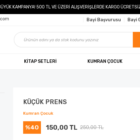
BÜYÜK KAMPANYA! 500 TL VE ÜZERİ ALIŞVERİŞLERDE KARGO ÜCRETSİZ
.com
Bayi Başvurusu
Bayi G
KİTAP SETLERİ
KUMRAN ÇOCUK
KÜÇÜK PRENS
Kumran Çocuk
%40
150,00 TL
250,00 TL