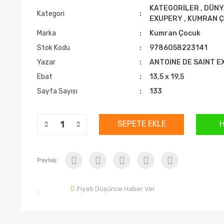
KATEGORİLER
,
DÜNY
Kategori
EXUPERY
,
KUMRAN 
Marka
Kumran Çocuk
Stok Kodu
9786058223141
Yazar
ANTOINE DE SAINT 
Ebat
13,5 x 19,5
Sayfa Sayısı
133
SEPETE EKLE
Paylaş:
Fiyatı Düşünce Haber Ver