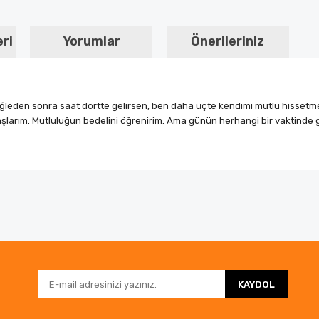
eri
Yorumlar
Önerileriniz
in öğleden sonra saat dörtte gelirsen, ben daha üçte kendimi mutlu hisse
larım. Mutluluğun bedelini öğrenirim. Ama günün herhangi bir vaktinde 
da ve diğer konularda yetersiz gördüğünüz noktaları öneri formunu kullanar
Bu ürüne ilk yorumu siz yapın!
nemiyor.
Yorum Yaz
KAYDOL