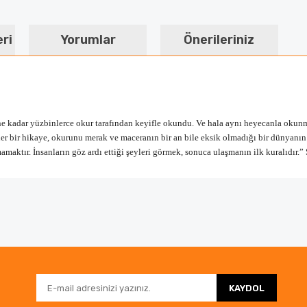
eri
Yorumlar
Önerileriniz
 kadar yüzbinlerce okur tarafından keyifle okundu. Ve hala aynı heyecanla okun
r bir hikaye, okurunu merak ve maceranın bir an bile eksik olmadığı bir dünyanın 
mamaktır. İnsanların göz ardı ettiği şeyleri görmek, sonuca ulaşmanın ilk kuralıdır.
da ve diğer konularda yetersiz gördüğünüz noktaları öneri formunu kullanar
Bu ürüne ilk yorumu siz yapın!
nemiyor.
Yorum Yaz
KAYDOL