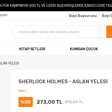
BÜYÜK KAMPANYA! 500 TL VE ÜZERİ ALIŞVERİŞLERDE KARGO ÜCRETSİZ
.com
Bayi Başvurusu
Bayi G
KİTAP SETLERİ
KUMRAN ÇOCUK
SLAN YELESİ
SHERLOCK HOLMES - ASLAN YELESİ
Kiwi
%30
273,00 TL
390,00 TL