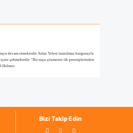
maya devam etmektedir. Aslan Yelesi inanılmaz kurgusuyla
içine çekmektedir. “Bir suçu çözmenin ilk prensiplerinden
” S.Holmes
ak tarafımıza iletebilirsiniz.
Bizi Takip Edin