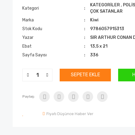
KATEGORİLER
,
POLİS
Kategori
ÇOK SATANLAR
Marka
Kiwi
Stok Kodu
9786057915313
Yazar
SIR ARTHUR CONAN 
Ebat
13,5 x 21
Sayfa Sayısı
336
SEPETE EKLE
Paylaş:
Fiyatı Düşünce Haber Ver