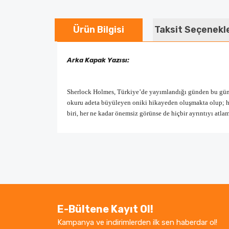
Ürün Bilgisi
Taksit Seçenekl
Arka Kapak Yazısı:
Sherlock Holmes, Türkiye’de yayımlandığı günden bu güne
okuru adeta büyüleyen oniki hikayeden oluşmakta olup; he
biri, her ne kadar önemsiz görünse de hiçbir ayrıntıyı atla
Bu ürünün fiyat bilgisi, resim, ürün açıklamaların
Görüş ve önerileriniz için teşekkür ederiz.
Ürün resmi kalitesiz, bozuk veya görüntüle
Ürün açıklamasında eksik bilgiler bulunuyor.
E-Bültene Kayıt Ol!
Ürün bilgilerinde hatalar bulunuyor.
Kampanya ve indirimlerden ilk sen haberdar ol!